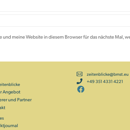
 und meine Website in diesem Browser für das nächste Mal, w
zeitenblicke@bmst.eu
+49 351 4331 4221
eitenblicke
r Angebot
erer und Partner
akt
es
ktjournal