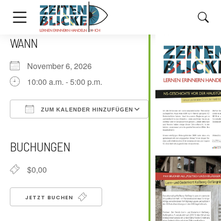
WANN
November 6, 2026
10:00 a.m. - 5:00 p.m.
ZUM KALENDER HINZUFÜGEN
ICS herunterladen
Google Kalender
iCalendar
Office 365
Outlook Live
BUCHUNGEN
$0,00
JETZT BUCHEN