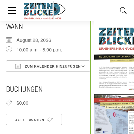
WANN
August 28, 2026
10:00 a.m. - 5:00 p.m.
ZUM KALENDER HINZUFÜGEN
ICS herunterladen
Google Kalender
iCalendar
Office 365
Outlook Live
BUCHUNGEN
$0,00
JETZT BUCHEN